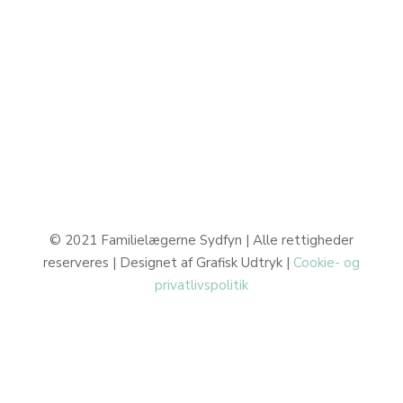
Læge: Lægerne ringer tilbage efter aftale
Sekretær: 08:00-10:00 og 10:30-12:00
TLF: 62 24 10 02
© 2021 Familielægerne Sydfyn | Alle rettigheder
reserveres | Designet af Grafisk Udtryk |
Cookie- og
privatlivspolitik