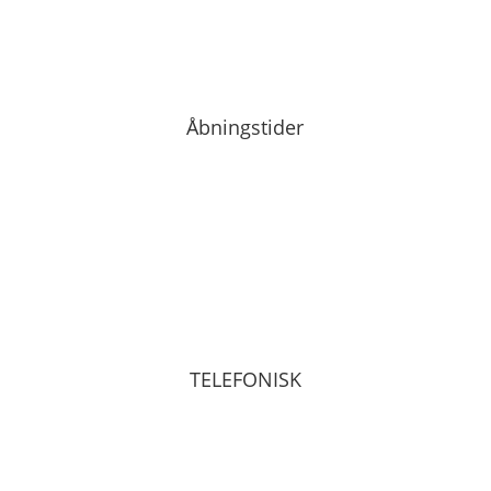
Åbningstider
Mandag – torsdag kl. 8:00 – 16:00
Fredag kl. 8:00 – 12:00
TELEFONISK
Læge: Lægerne ringer tilbage efter aftale
Sekretær: 08:00-10:00 og 10:30-12:00
TLF: 62 24 10 02