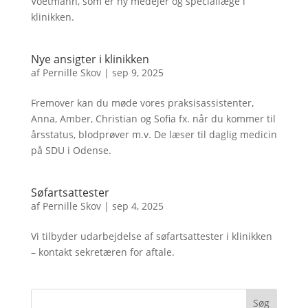
Voetmann, som er ny medejer og speciallæge i
klinikken.
Nye ansigter i klinikken
af
Pernille Skov
|
sep 9, 2025
Fremover kan du møde vores praksisassistenter,
Anna, Amber, Christian og Sofia fx. når du kommer til
årsstatus, blodprøver m.v. De læser til daglig medicin
på SDU i Odense.
Søfartsattester
af
Pernille Skov
|
sep 4, 2025
Vi tilbyder udarbejdelse af søfartsattester i klinikken
– kontakt sekretæren for aftale.