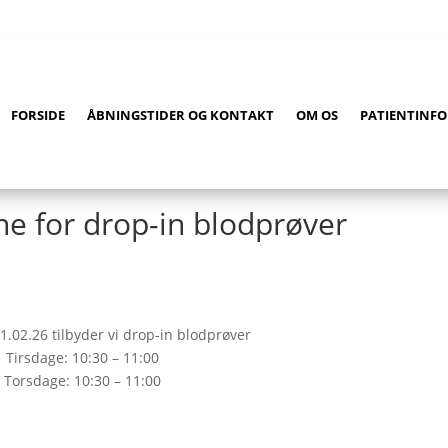
er: 08:00-10:00 og 10:30-12:00 | Udenfor telefontiden – følg da vej
FORSIDE
ÅBNINGSTIDER OG KONTAKT
OM OS
PATIENTINF
ne for drop-in blodprøver
1.02.26 tilbyder vi drop-in blodprøver
Tirsdage: 10:30 – 11:00
Torsdage: 10:30 – 11:00