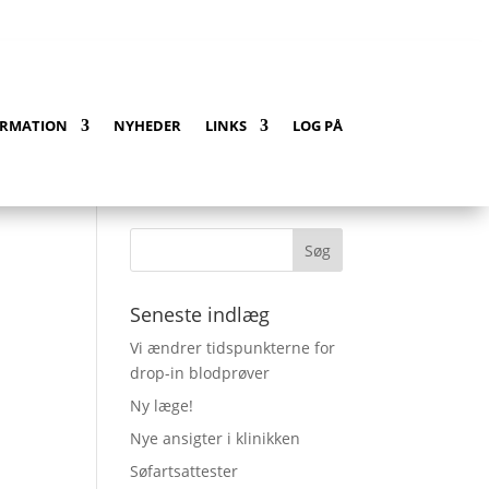
ledningen på telefonsvareren
ORMATION
NYHEDER
LINKS
LOG PÅ
Seneste indlæg
Vi ændrer tidspunkterne for
drop-in blodprøver
Ny læge!
Nye ansigter i klinikken
Søfartsattester