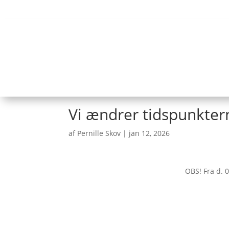
Tlf:
62 24 10 02
| Telefontid
Vi ændrer tidspunkter
af
Pernille Skov
|
jan 12, 2026
OBS! Fra d. 0